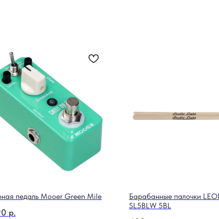
рная педаль Mooer Green Mile
Барабанные палочки LE
SL5BLW 5BL
90
р.