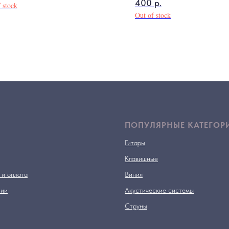
400
р.
 stock
Out of stock
ПОПУЛЯРНЫЕ КАТЕГОР
Гитары
Клавишные
 и оплата
Винил
нии
Акустические системы
Струны