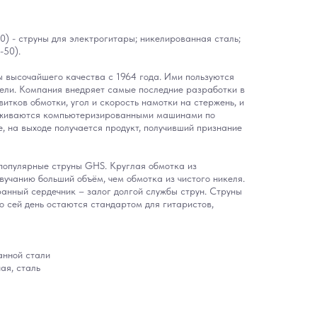
 - струны для электрогитары; никелированная сталь;
-50).
 высочайшего качества с 1964 года. Ими пользуются
ели. Компания внедряет самые последние разработки в
витков обмотки, угол и скорость намотки на стержень, и
еживаются компьютеризированными машинами по
е, на выходе получается продукт, получивший признание
популярные струны GHS. Круглая обмотка из
вучанию больший объём, чем обмотка из чистого никеля.
анный сердечник – залог долгой службы струн. Струны
о сей день остаются стандартом для гитаристов,
анной стали
ая, сталь