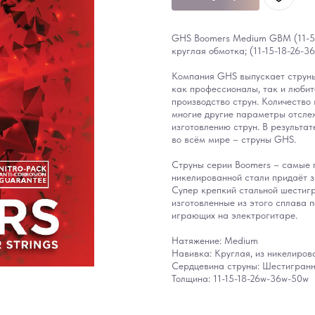
GHS Boomers Medium GBM (11-50)
круглая обмотка; (11-15-18-26-36
Компания GHS выпускает струны
как профессионалы, так и любит
производство струн. Количество 
многие другие параметры отсл
изготовлению струн. В результат
во всём мире – струны GHS.
Струны серии Boomers – самые 
никелированной стали придаёт з
Супер крепкий стальной шестигр
изготовленные из этого сплава п
играющих на электрогитаре.
Натяжение: Medium
Навивка: Круглая, из никелиров
Сердцевина струны: Шестигранн
Толщина: 11-15-18-26w-36w-50w