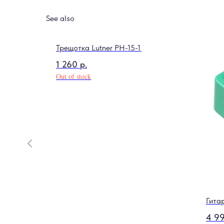
See also
Трещотка Lutner PH-15-1
1 260
р.
Out of stock
0019C
Гита
4 9