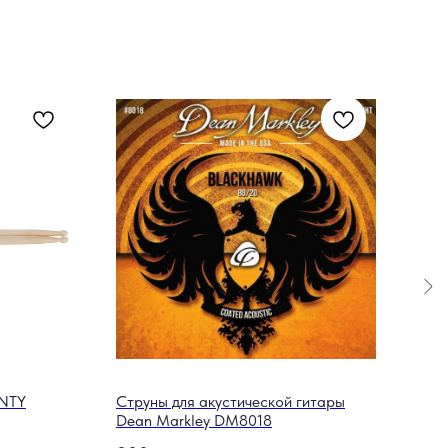
ONTY
Струны для акустической гитары
Мет
Dean Markley DM8018
M20