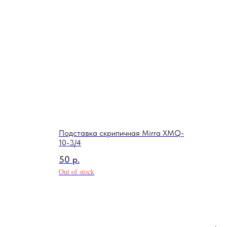
Подставка скрипичная Mirra XMQ-
Чехо
10-3/4
320
50
р.
Out o
Out of stock