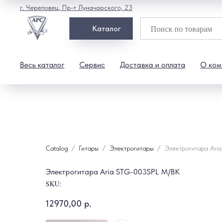
г. Череповец, Пр-т Луначарского, 23
Каталог
Весь каталог
Сервис
Доставка и оплата
О ком
Catalog
Гитары
Электрогитары
Электрогитара Ari
Электрогитара Aria STG-003SPL M/BK
SKU:
12970,00
р.