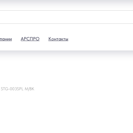
пании
АРСПРО
Контакты
a STG-003SPL M/BK