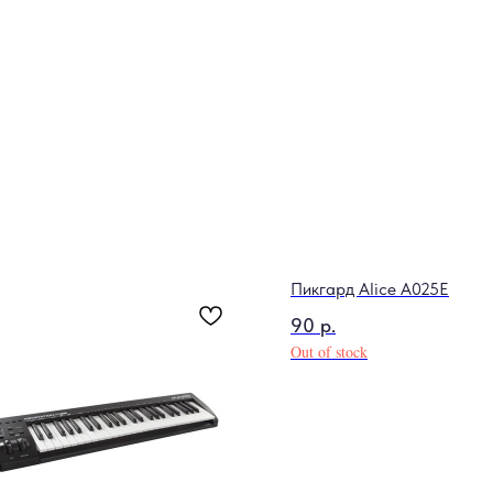
Пикгард Alice A025E
90
р.
Out of stock