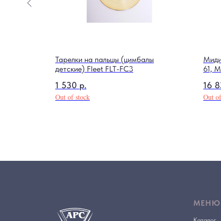
rik
Тарелки на пальцы (цимбалы
Миди
детские) Fleet FLT-FC3
61, 
1 530
р.
16 
Out of stock
Out of
МЕНЮ
Каталог