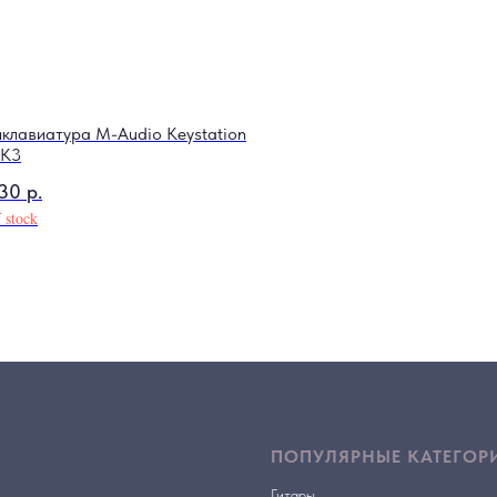
клавиатура M-Audio Keystation
MK3
830
р.
 stock
ПОПУЛЯРНЫЕ КАТЕГОР
Гитары