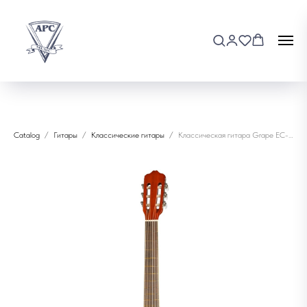
Catalog
Гитары
Классические гитары
Классическая гитара Grape EC-309C3TS