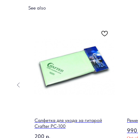
See also
00 dual HH
Салфетка для ухода за гитарой
Реме
Crafter PC-100
990
200
р.
Out of