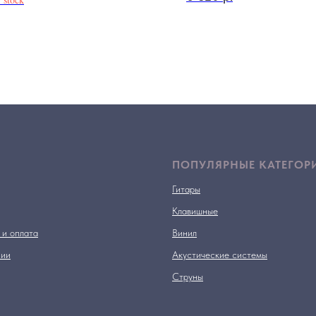
ПОПУЛЯРНЫЕ КАТЕГОР
Гитары
Клавишные
 и оплата
Винил
нии
Акустические системы
Струны