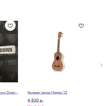
ors Down -
Укулеле тенор Hampi TZ
Пало
4 830
р.
1 8
Out of stock