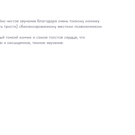
йно чистое звучание благодаря очень тонкому кончику
ь трости) сбалансированному жестким позвоночником
й тонкий кончик и самое толстое сердце, что
ю и насыщенное, темное звучание.