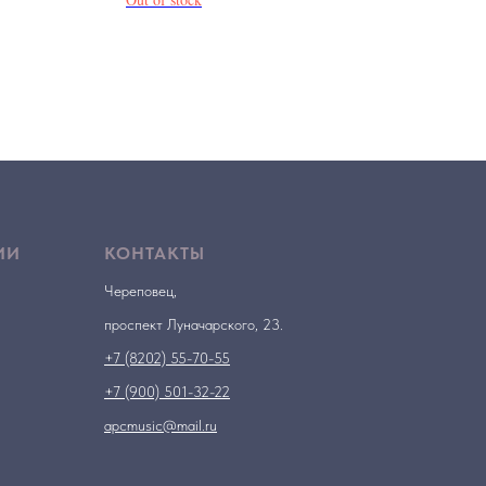
ИИ
КОНТАКТЫ
Череповец,
проспект Луначарского, 23.
+7 (8202) 55-70-55
+7 (900) 501-32-22
apcmusic@mail.ru