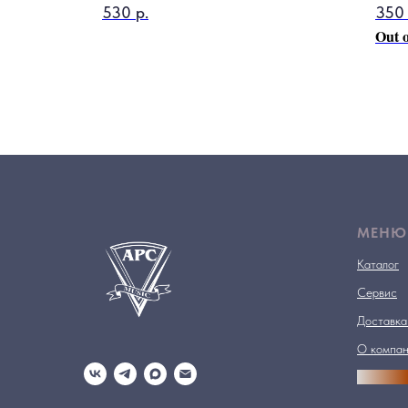
530
р.
350
Out o
МЕНЮ
Каталог
Сервис
Доставка
О компа
АРСПРО