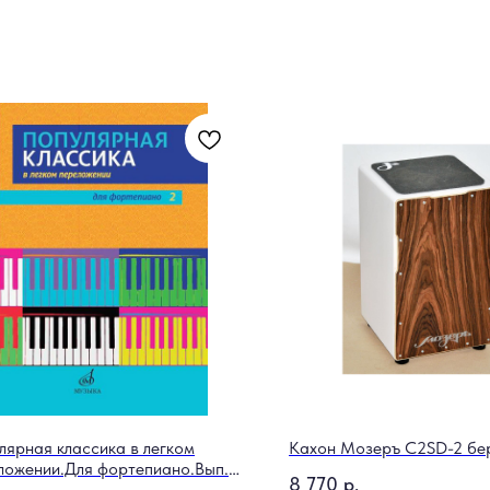
лярная классика в легком
Кахон Мозеръ C2SD-2 бе
ложении.Для фортепиано.Вып.2
8 770
р.
лож.Д.Молина/сост.Д.Молин