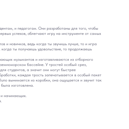
удентам, и педагогам. Они разработаны для того, чтобы
первых успехов, облегчают игру на инструменте от самых
ов и новичков, ведь когда ты звучишь лучше, то и игра
А когда ты получаешь удовольствие, то продолжаешь
нающих музыкантов и изготавливаются из отборного
земноморском бассейне. У тростей особый срез,
ля студентов, а значит они могут быстрее
бработки, каждая трость запечатывается в особый пакет
ь Juno вынимается из коробки, она ощущается и звучит так
а была изготовлена.
 и начинающих.
.