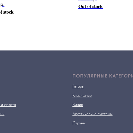
р.
Out of stock
f stock
ПОПУЛЯРНЫЕ КАТЕГОР
Гитары
Клавишные
 и оплата
Винил
нии
Акустические системы
Струны