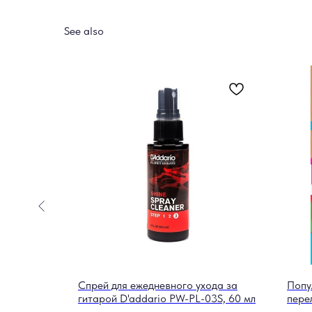
See also
03 Hornet
Спрей для ежедневного ухода за
Попу
гитарой D'addario PW-PL-03S, 60 мл
пере
пере