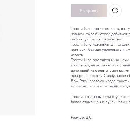
В корзину
Трости Juno нравятся всем, и ст
новичок смог быстрее добиться 
низких до самых высоких нот.
Трости Juno идеальны для студент
приносит больше удовольствия. 
играть.
Трости Juno рассчитаны на начи
тростника, выращенного в среди
делающий их очень отзывчивыми д
прогрессировать. Сразу после о
Flow Pack, поэтому, когда трост
же свежо, как и в тот день, когд
Трости, созданные для студентов
Более отзывчивы в руках новичка
Размер: 2,0.