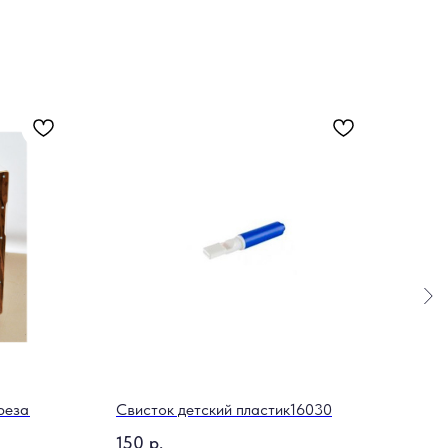
реза
Свисток детский пластик16030
Бара
150
р.
59