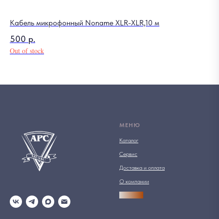
Кабель микрофонный Noname XLR-XLR,10 м
500
р.
Out of stock
МЕНЮ
Каталог
Сервис
Доставка и оплата
О компании
АРСПРО