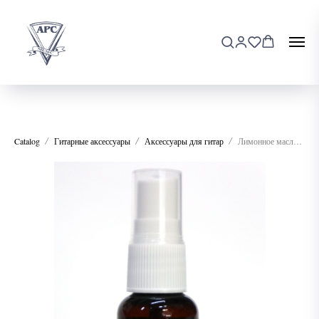
Catalog
Гитарные аксессуары
Аксессуары для гитар
Лимонное масло EasyFix EF-L06530