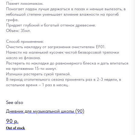
Пахнет лимончиком.
Помогает ладам лучше держаться в пазах и меньше вылезать, в
небольшой степени уменьшает влияние влажности на прогиб
грифа.
Придает глубокий и богатый оттенок древесине.
Объем: 35мл.
Способ применения:
Очистить накладку от загрязнения очистителем EF01.
Нанести на маленький кусочек чистой безворсовой тряпочки
масло из флакона.
Растереть по накладке до равномерного блеска и дать впитаться
на протяжении 15-ти минут.
Излишки растереть сухой тряпкой.
В период отопительного сезона применять раз в 2-3 недели, в
остальное время – 1 раз в месяц.
See also
Дневник для музыкальной школы (90)
Ги
90
р.
8
Out of stock
Out