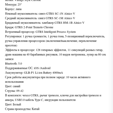
Мензура: 25"
Корпус: липа
Нековый звукосниматель: сингл GTRS SC-1N Alnico V
Средний звукосниматель: сингл GTRS SC-1M Alnico V
Бриджевый звукосниматель: хамбакер GTRS HM-1B Alnico V
Бридж: GTRS 2-Point Tremolo Chrome
Встроенный процессор: GTRS Intelligent Process System
Регулировки: 1 ручка громкости, 1 ручка тона, 5-позиционный переключатель,
ручка управления процессором (включение/выключение, переключение
пресетов)
Эффекты в процессоре: 128 гитарных эффектов, 11 симуляций разных гитар,
драм-машина на 40 барабанных рисунков, 10 видов метронома, лупер на 80 сек
записи
Bluetooth: 5.0
Поддерживаемые ОС: iOS /Android
Аккумулятор: GLB-P1 Li-ion Battery 4000mA
Срок работы аккумулятора при полном заряде: 10 часов активного
использования
Цвет: синий
Струны: 09-42
В комплекте: чехол GTRS, рычаг тремоло, ключи для настройки тремоло и
анкера, USB3.0 кабель Type C, инсрукция пользователя
Цвет: Белый
Страна произодства: Китай