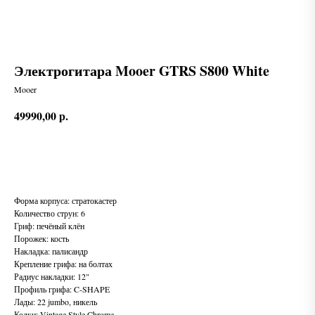
Электрогитара Mooer GTRS S800 White
Mooer
49990,00
р.
В корзину
Форма корпуса: стратокастер
Количество струн: 6
Гриф: печёный клён
Порожек: кость
Накладка: палисандр
Крепление грифа: на болтах
Радиус накладки: 12"
Профиль грифа: C-SHAPE
Лады: 22 jumbo, никель
Колки: Vintage Style Chrome