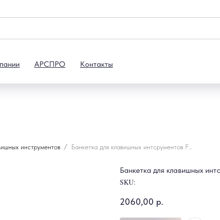
пании
АРСПРО
Контакты
вишных инструментов
Банкетка для клавишных интсрументов Foix Q-90H (D-90H)
Банкетка для клавишных инт
SKU:
2060,00
р.