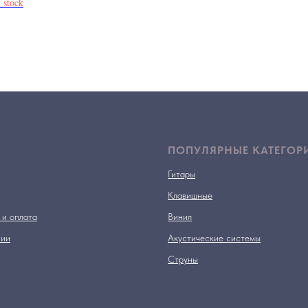
 stock
ПОПУЛЯРНЫЕ КАТЕГОР
Гитары
Клавишные
 и оплата
Винил
нии
Акустические системы
Струны