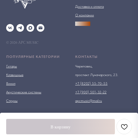
Доставка и оплата
О компании
АРСПРО
© 2026 АРС MUSIC
ПОПУЛЯРНЫЕ КАТЕГОРИИ
КОНТАКТЫ
Гитары
Череповец,
Клавишные
проспект Луначарского, 23.
Винил
+7 (8202) 55-70-55
Акустические системы
+7 (900) 501-32-22
Струны
apcmusic@mail.ru
В корзину