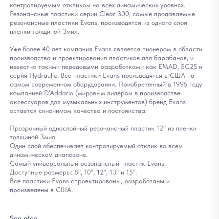
контролируемым откликом на всех динамических уровнях.
Резонансные пластики серии Clear 300, самые продаваемые
резонансные пластики Evans, производятся из одного слоя
пленки толщиной 3мил.
Уже более 40 лет компания Evans является пионером в области
производства и проектирования пластиков для барабанов, и
известно такими передовыми разработками как EMAD, EC2S и
серия Hydraulic. Все пластики Evans производятся в США на
самом современном оборудовании. Приобретенный в 1996 году
компанией D’Addario (мировым лидером в производстве
аксессуаров для музыкальных инструментов) бренд Evans
остается синонимом качества и постоянства.
Прозрачный однослойный резонансный пластик 12" из пленки
толщиной 3мил.
Один слой обеспечивает контролируемый отклик во всем
динамическом диапазоне.
Самый универсальный резонансный пластик Evans.
Доступные размеры: 8", 10", 12", 13" и 15".
Все пластики Evans спроектированы, разработаны и
произведены в США.
See also