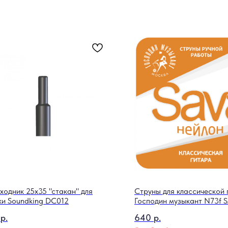
ходник 25x35 "стакан" для
Струны для классической 
ки Soundking DC012
Господин музыкант N73f 
р.
640
р.