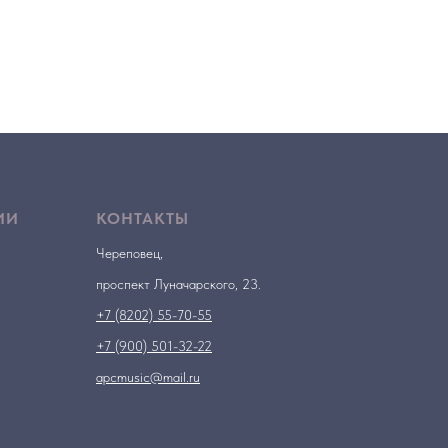
ИИ
КОНТАКТЫ
Череповец,
проспект Луначарского, 23.
+7 (8202) 55-70-55
+7 (900) 501-32-22
apcmusic@mail.ru