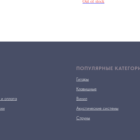
Out of stock
ПОПУЛЯРНЫЕ КАТЕГОР
Гитары
Клавишные
 и оплата
Винил
нии
Акустические системы
Струны