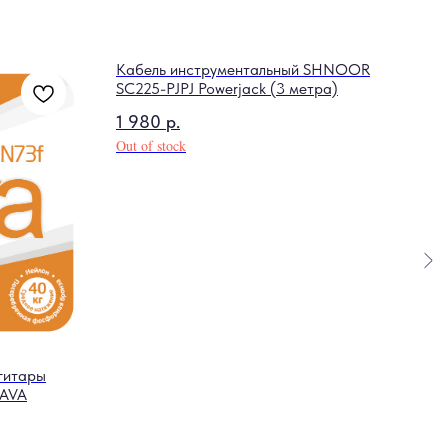
Кабель инструментальный SHNOOR
SC225-PJPJ Powerjack (3 метра)
1 980
р.
Out of stock
гитары
Бара
SAVA
2 7
Out o