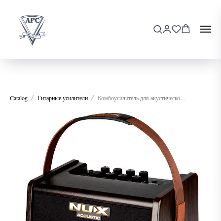
Catalog
Гитарные усилители
Комбоусилитель для акустической гитары NUX AC-25