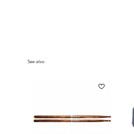
See also
школы
териал,