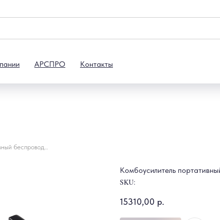
пании
АРСПРО
Контакты
Комбоусилитель портативный беспроводной NUX Mighty-Air
Комбоусилитель портативны
SKU:
15310,00
р.