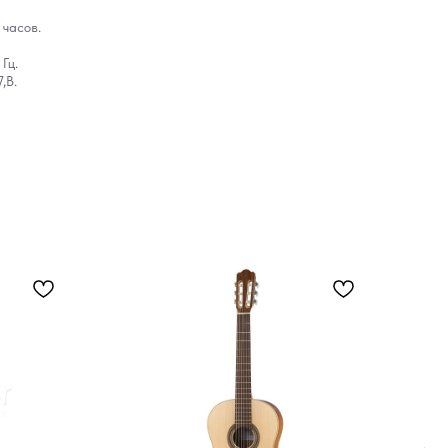
 часов.
Гц.
,В.