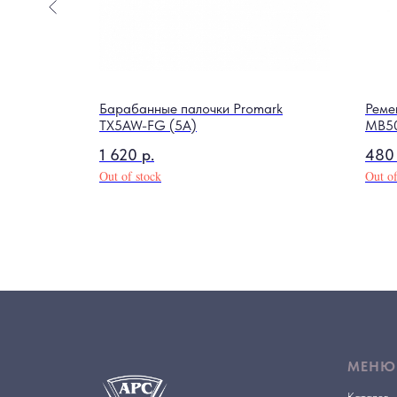
Барабанные палочки Promark
Реме
TX5AW-FG (5A)
MB5
1 620
р.
480
Out of stock
Out of
МЕНЮ