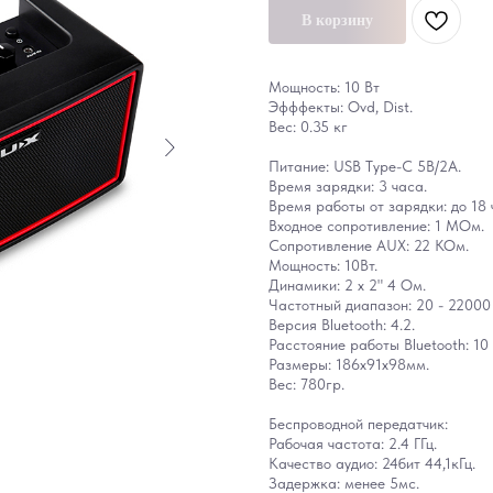
В корзину
Мощность: 10 Вт
Эфффекты: Ovd, Dist.
Вес: 0.35 кг
Питание: USB Type-C 5В/2А.
Время зарядки: 3 часа.
Время работы от зарядки: до 18 
Входное сопротивление: 1 МОм.
Сопротивление AUX: 22 КОм.
Мощность: 10Вт.
Динамики: 2 х 2" 4 Ом.
Частотный диапазон: 20 - 22000 
Версия Bluetooth: 4.2.
Расстояние работы Bluetooth: 10
Размеры: 186х91х98мм.
Вес: 780гр.
Беспроводной передатчик:
Рабочая частота: 2.4 ГГц.
Качество аудио: 24бит 44,1кГц.
Задержка: менее 5мс.