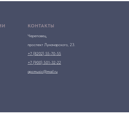
ИИ
КОНТАКТЫ
Череповец,
проспект Луначарского, 23.
+7 (8202) 55-70-55
+7 (900) 501-32-22
apcmusic@mail.ru