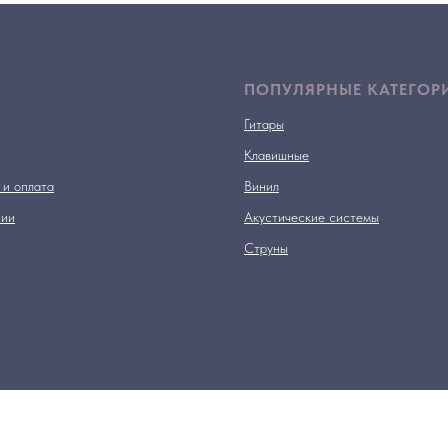
ПОПУЛЯРНЫЕ КАТЕГОР
Гитары
Клавишные
 и оплата
Винил
нии
Акустические системы
Струны