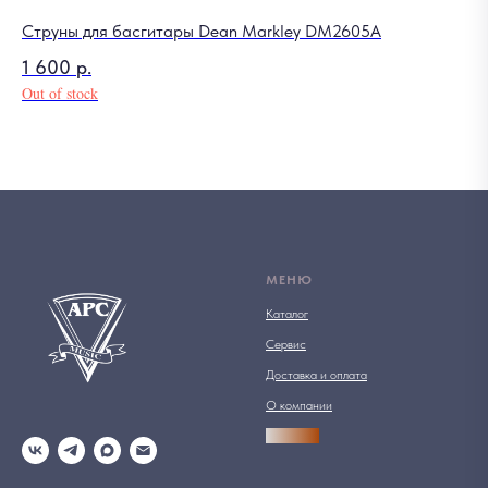
Струны для басгитары Dean Markley DM2605A
1 600
р.
Out of stock
МЕНЮ
Каталог
Сервис
Доставка и оплата
О компании
АРСПРО