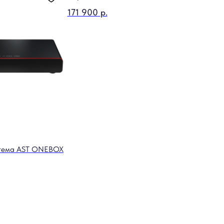
171 900
р.
тема AST ONEBOX