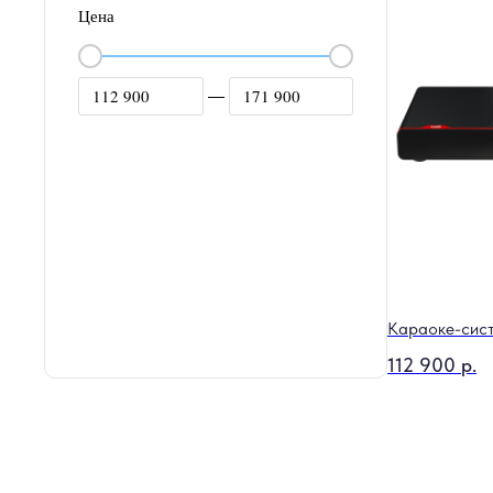
Цена
—
Караоке-сис
112 900
р.