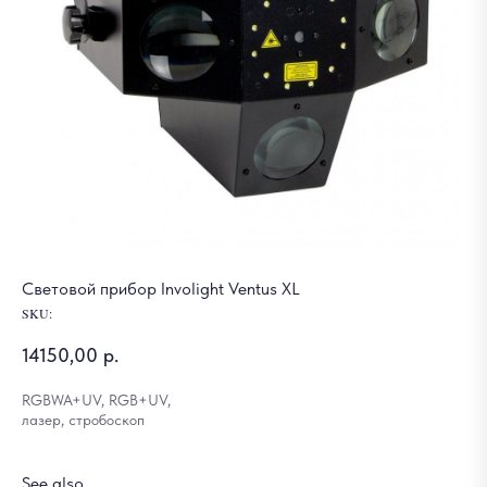
Световой прибор Involight Ventus XL
SKU:
14150,00
р.
RGBWA+UV, RGB+UV,
лазер, стробоскоп
See also