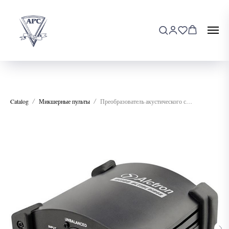
Catalog
Микшерные пульты
Преобразователь акустического сигнала Alctron D.I. Box DI100