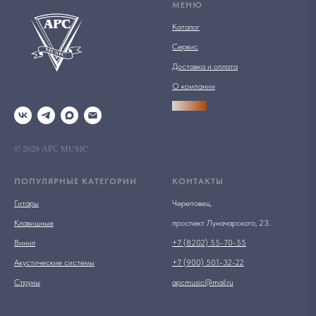
МЕНЮ
Каталог
Сервис
Доставка и оплата
О компании
АРСПРО
© 2026 АРС MUSIC
ПОПУЛЯРНЫЕ КАТЕГОРИИ
КОНТАКТЫ
Гитары
Череповец,
Клавишные
проспект Луначарского, 23.
Винил
+7 (8202) 55-70-55
Акустические системы
+7 (900) 501-32-22
Струны
apcmusic@mail.ru