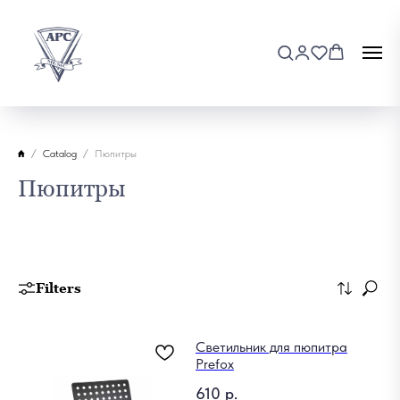
Catalog
Пюпитры
Пюпитры
Filters
Cветильник для пюпитра
Prefox
610
р.