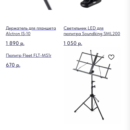
Держатель для планшета
Cветильник LED для
Alctron IS-10
пюпитра Soundking SML200
1 890
р.
1 050
р.
Пюпитр Fleet FLT-MS1r
670
р.