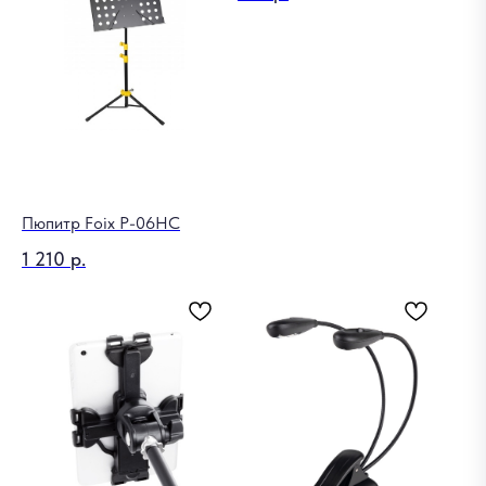
Пюпитр Foix P-06HC
1 210
р.