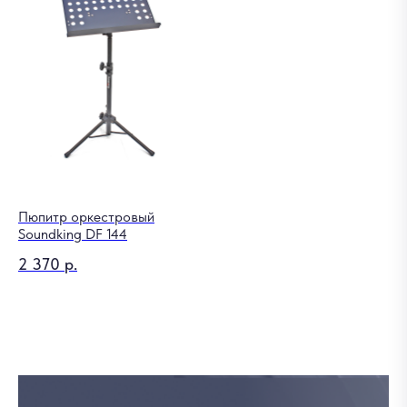
Пюпитр оркестровый
Soundking DF 144
2 370
р.