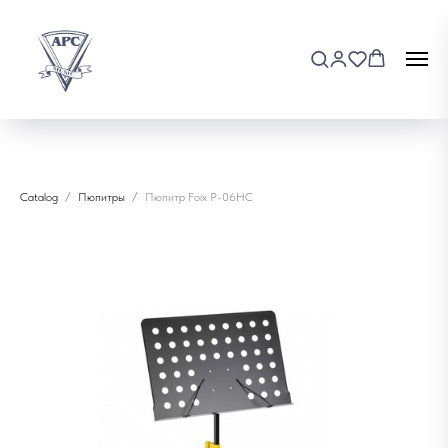
Catalog
Пюпитры
Пюпитр Foix P-06HC