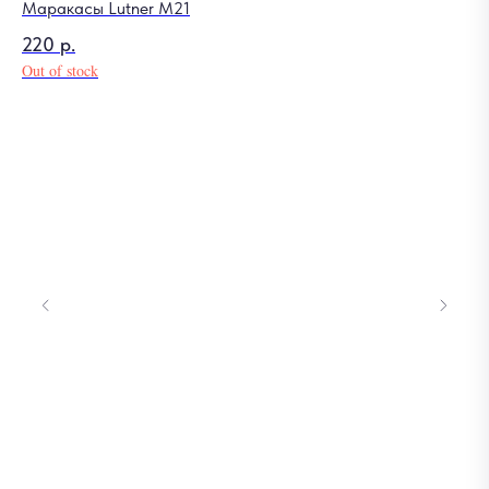
Маракасы Lutner M21
220
р.
Out of stock