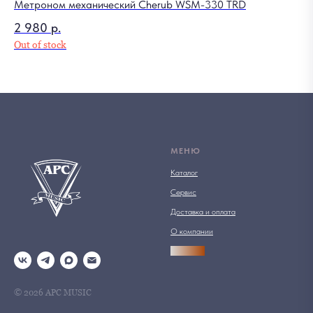
Метроном механический Cherub WSM-330 TRD
2 980
р.
Out of stock
МЕНЮ
Каталог
Сервис
Доставка и оплата
О компании
АРСПРО
© 2026 АРС MUSIC