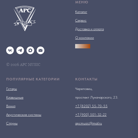
МЕНЮ
Каталог
Сервис
Доставка и оплата
О компании
АРСПРО
© 2026 АРС MUSIC
ПОПУЛЯРНЫЕ КАТЕГОРИИ
КОНТАКТЫ
Гитары
Череповец,
Клавишные
проспект Луначарского, 23.
Винил
+7 (8202) 55-70-55
Акустические системы
+7 (900) 501-32-22
Струны
apcmusic@mail.ru