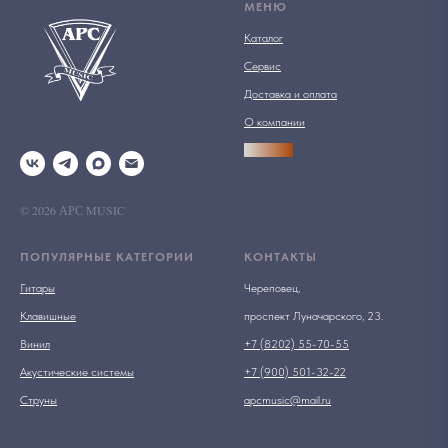
МЕНЮ
Каталог
Сервис
Доставка и оплата
О компании
АРСПРО
© 2026 АРС MUSIC
ПОПУЛЯРНЫЕ КАТЕГОРИИ
КОНТАКТЫ
Гитары
Череповец,
Клавишные
проспект Луначарского, 23.
Винил
+7 (8202) 55-70-55
Акустические системы
+7 (900) 501-32-22
Струны
apcmusic@mail.ru