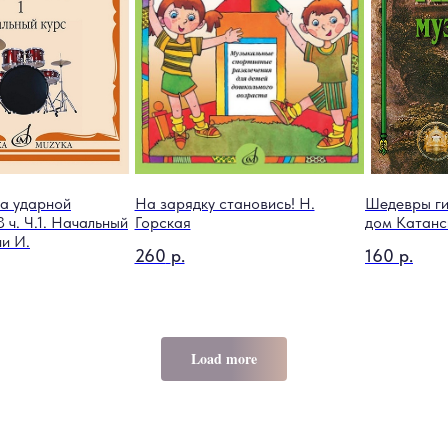
а ударной
На зарядку становись! Н.
Шедевры ги
3 ч. Ч.1. Начальный
Горская
дом Катанс
ни И.
260
р.
160
р.
Load more