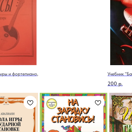
мры и фортепиано,
Учебник "Ба
200
р.