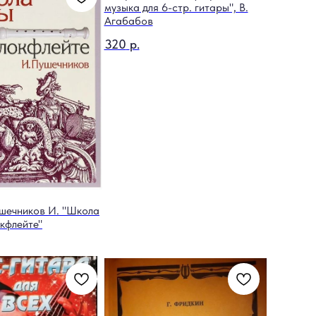
музыка для 6-стр. гитары", В.
Агабабов
320
р.
ушечников И. "Школа
кфлейте"