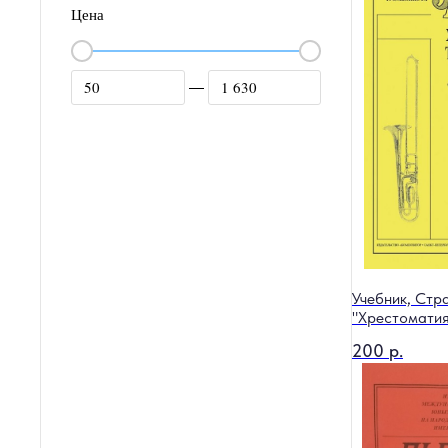
Цена
—
Учебник, Стра
"Хрестомати
200
р.