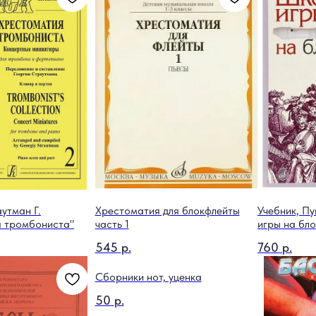
утман Г.
Хрестоматия для блокфлейты
Учебник, П
я тромбониста"
часть 1
игры на бло
545
р.
760
р.
Сборники нот, уценка
50
р.