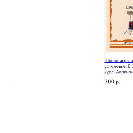
Школа игры н
установке. В 
курс. Авалиа
300
р.