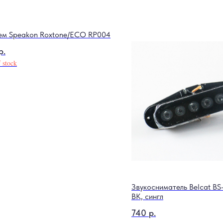
ем Speakon Roxtone/ECO RP004
р.
 stock
Звукосниматель Belcat BS-
BK, сингл
740
р.