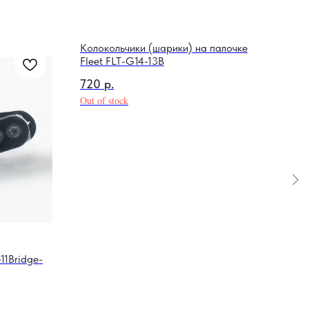
Колокольчики (шарики) на палочке
Анса
Fleet FLT-G14-13B
(14
720
р.
50
Out of stock
Out o
11Bridge-