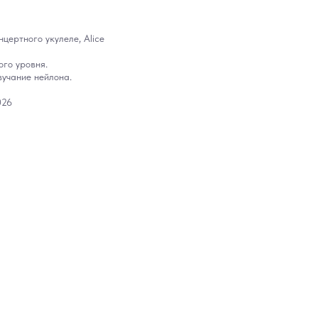
цертного укулеле, Alice
го уровня.
вучание нейлона.
026