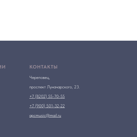
ИИ
КОНТАКТЫ
Череповец,
проспект Луначарского, 23.
+7 (8202) 55-70-55
+7 (900) 501-32-22
apcmusic@mail.ru