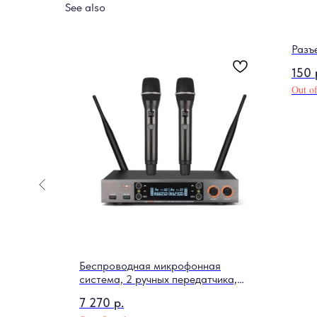
See also
Разъ
150
Out of
Беспроводная микрофонная
система, 2 ручных передатчика,
LAudio, LS-201-2M
7 270
р.