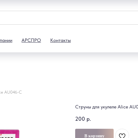
пании
АРСПРО
Контакты
ice AU046-C
Струны для укулеле Alice AU
200
р.
В корзину