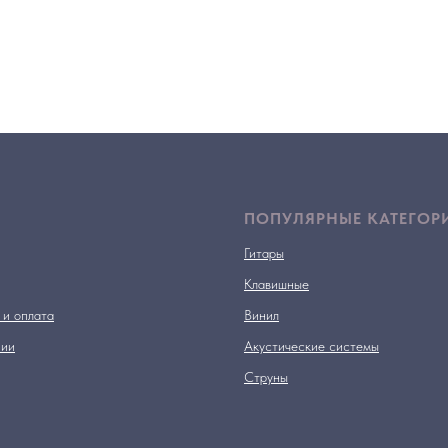
ПОПУЛЯРНЫЕ КАТЕГОР
Гитары
Клавишные
 и оплата
Винил
нии
Акустические системы
Струны