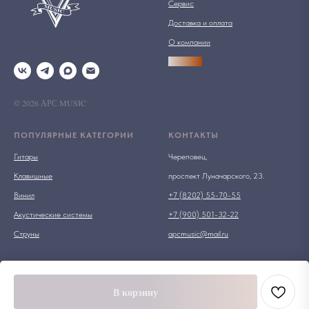
Сервис
Доставка и оплата
О компании
АРСПРО
© 2026 АРС MUSIC
ПОПУЛЯРНЫЕ КАТЕГОРИИ
КОНТАКТЫ
Гитары
Череповец,
Клавишные
проспект Луначарского, 23.
Винил
+7 (8202) 55-70-55
Акустические системы
+7 (900) 501-32-22
Струны
apcmusic@mail.ru
В корзину