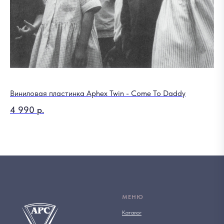
Виниловая пластинка Aphex Twin - Come To Daddy
Ра
4 990
р.
12
Out
МЕНЮ
Каталог