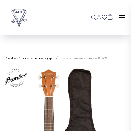
Catalog
Укулеле и аксессуары
Укулеле сопрано Bamboo BU-21 Buenos Aires