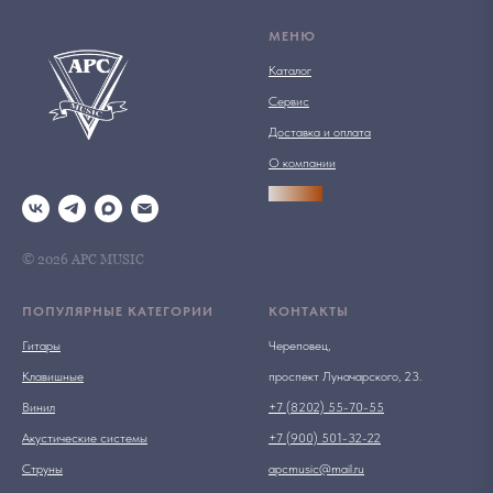
МЕНЮ
Каталог
Сервис
Доставка и оплата
О компании
АРСПРО
© 2026 АРС MUSIC
ПОПУЛЯРНЫЕ КАТЕГОРИИ
КОНТАКТЫ
Гитары
Череповец,
Клавишные
проспект Луначарского, 23.
Винил
+7 (8202) 55-70-55
Акустические системы
+7 (900) 501-32-22
Струны
apcmusic@mail.ru