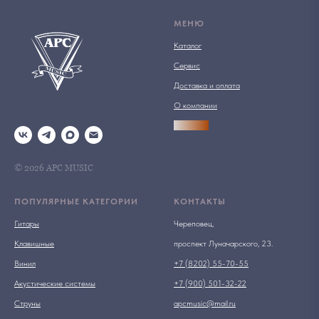
МЕНЮ
Каталог
Сервис
Доставка и оплата
О компании
АРСПРО
© 2026 АРС MUSIC
ПОПУЛЯРНЫЕ КАТЕГОРИИ
КОНТАКТЫ
Гитары
Череповец,
Клавишные
проспект Луначарского, 23.
Винил
+7 (8202) 55-70-55
Акустические системы
+7 (900) 501-32-22
Струны
apcmusic@mail.ru