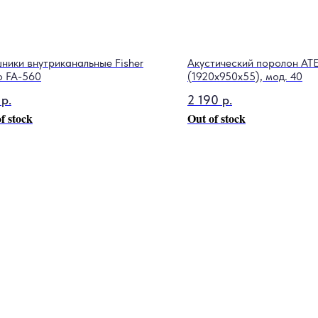
ники внутриканальные Fisher
Акустический поролон A
o FA-560
(1920x950x55), мод. 40
р.
2 190
р.
f stock
Out of stock