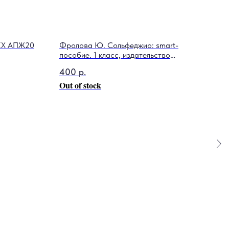
TEX АПЖ20
Фролова Ю. Сольфеджио: smart-
Бара
пособие. 1 класс, издательство
180
"Феникс"
400
р.
Out 
Out of stock