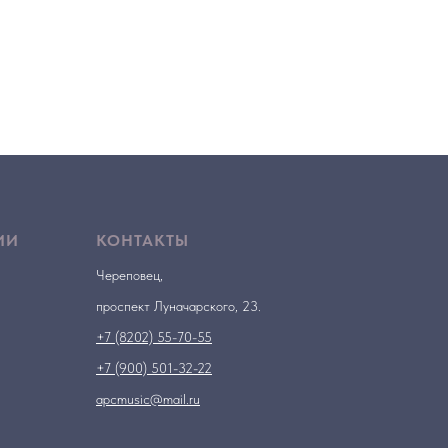
ИИ
КОНТАКТЫ
Череповец,
проспект Луначарского, 23.
+7 (8202) 55-70-55
+7 (900) 501-32-22
apcmusic@mail.ru