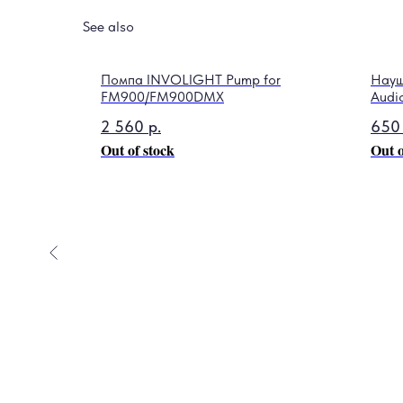
See also
Помпа INVOLIGHT Pump for
Науш
FM900/FM900DMX
Audi
2 560
р.
650
Out of stock
Out o
2 Brownie