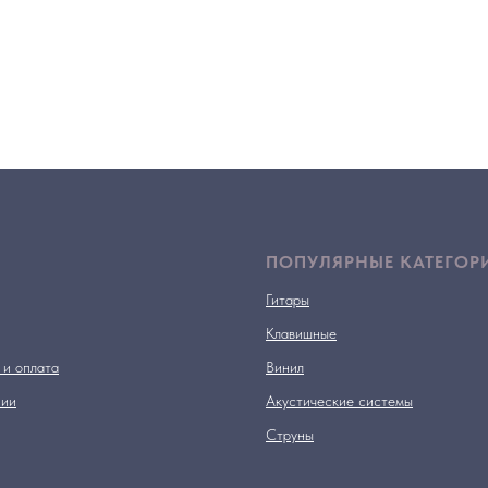
ПОПУЛЯРНЫЕ КАТЕГОР
Гитары
Клавишные
 и оплата
Винил
нии
Акустические системы
Струны